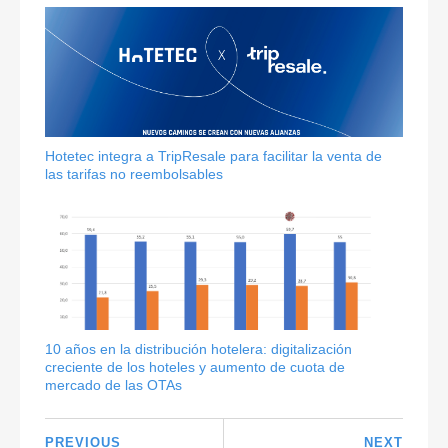
Hotetec integra a TripResale para facilitar la venta de
las tarifas no reembolsables
10 años en la distribución hotelera: digitalización
creciente de los hoteles y aumento de cuota de
mercado de las OTAs
PREVIOUS
NEXT