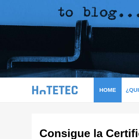
HOME
¿QU
Consigue la Certif