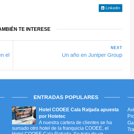
Linkedin
AMBIÉN TE INTERESE
NEXT
n el
Un año en Juniper Group
ENTRADAS POPULARES
Hotel COOEE Cala Ratjada apuesta
Avi
por Hotetec
Pro
A nuestra cartera de clientes se ha
Ga
sumado otro hotel de la franquicia COOEE, el
Tr
Hotel COOEE Cala Ratjada. Se trata de un